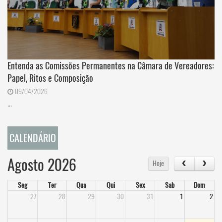
Entenda as Comissões Permanentes na Câmara de Vereadores:
Papel, Ritos e Composição
09/04/2026
...
CALENDÁRIO
Agosto 2026
Hoje
Seg
Ter
Qua
Qui
Sex
Sab
Dom
27
28
29
30
31
1
2